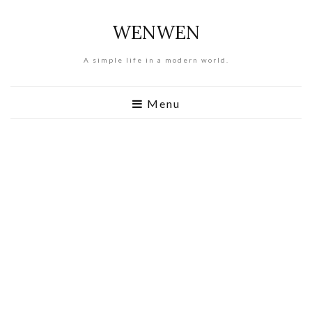
WENWEN
A simple life in a modern world.
Menu