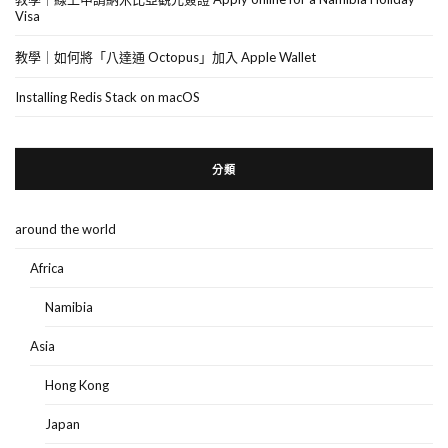
Visa
教學｜如何將「八達通 Octopus」加入 Apple Wallet
Installing Redis Stack on macOS
分類
around the world
Africa
Namibia
Asia
Hong Kong
Japan