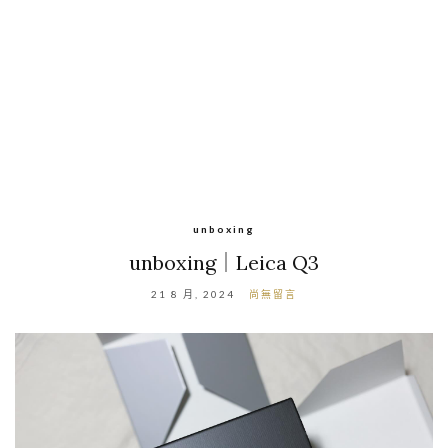
unboxing
unboxing｜Leica Q3
21 8 月, 2024
尚無留言