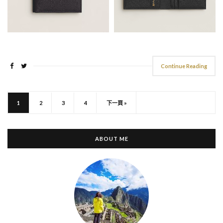
Continue Reading
1
2
3
4
下一頁 »
ABOUT ME