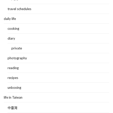
travel schedules
daily life
cooking
diary
private
photography
reading
recipes
unboxing
life in Taiwan
中臺灣