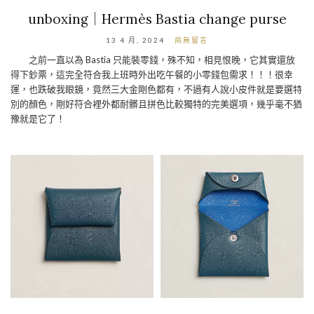
unboxing｜Hermès Bastia change purse
13 4 月, 2024
尚無留言
之前一直以為 Bastia 只能裝零錢，殊不知，相見恨晚，它其實還放
得下鈔票，這完全符合我上班時外出吃午餐的小零錢包需求！！！很幸
運，也跌破我眼鏡，竟然三大金剛色都有，不過有人說小皮件就是要選特
別的顏色，剛好符合裡外都耐髒且拼色比較獨特的完美選項，幾乎毫不猶
豫就是它了！