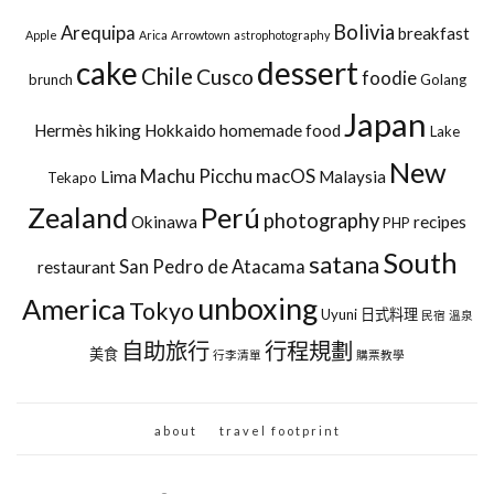
Bolivia
Arequipa
breakfast
Apple
Arica
Arrowtown
astrophotography
cake
dessert
Chile
Cusco
foodie
brunch
Golang
Japan
Hermès
hiking
Hokkaido
homemade food
Lake
New
Machu Picchu
macOS
Lima
Malaysia
Tekapo
Zealand
Perú
photography
Okinawa
recipes
PHP
South
satana
San Pedro de Atacama
restaurant
unboxing
America
Tokyo
Uyuni
日式料理
民宿
溫泉
自助旅行
行程規劃
美食
行李清單
購票教學
about
travel footprint