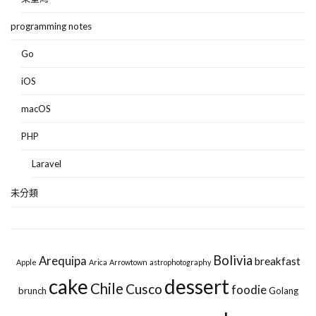
programming notes
Go
iOS
macOS
PHP
Laravel
未分類
Bolivia
Arequipa
breakfast
Apple
Arica
Arrowtown
astrophotography
cake
dessert
Chile
Cusco
foodie
brunch
Golang