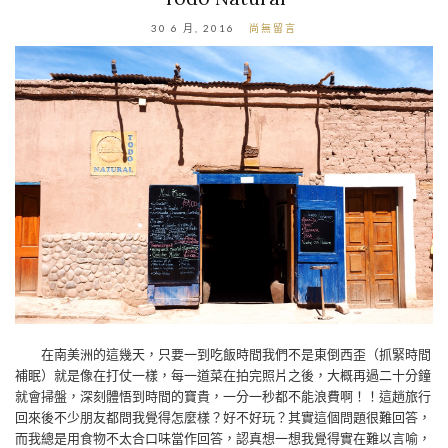
30 6 月, 2016
尚無留言
在南美洲的這幾天，只要一到吃飯時間我們不是東倒西歪（抓緊時間
補眠）就是像在打仗一樣，每一道菜在拍完照片之後，大概再過二十分鐘
就會掃盤，深刻體悟到時間的寶貴，一分一秒都不能浪費啊！！這趟旅行
回來後不少朋友都問我覺得怎麼樣？好不好玩？其實這個問題很難回答，
而我總是用食物不太合口味當作回答，認真想一想我覺得實在難以言喻，