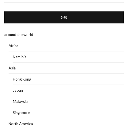
分類
around the world
Africa
Namibia
Asia
Hong Kong
Japan
Malaysia
Singapore
North America