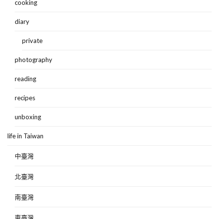
cooking
diary
private
photography
reading
recipes
unboxing
life in Taiwan
中臺灣
北臺灣
南臺灣
東臺灣