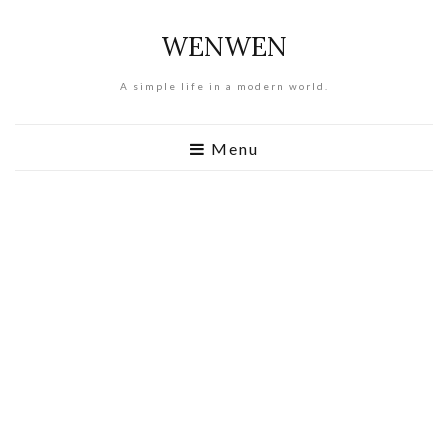
WENWEN
A simple life in a modern world.
Menu