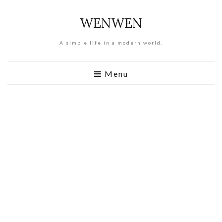
WENWEN
A simple life in a modern world.
Menu