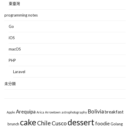
東臺灣
programming notes
Go
iOS
macOS
PHP
Laravel
未分類
Bolivia
Arequipa
breakfast
Apple
Arica
Arrowtown
astrophotography
cake
dessert
Chile
Cusco
foodie
brunch
Golang