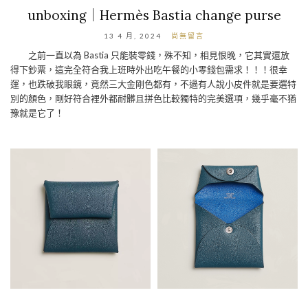
unboxing｜Hermès Bastia change purse
13 4 月, 2024
尚無留言
之前一直以為 Bastia 只能裝零錢，殊不知，相見恨晚，它其實還放
得下鈔票，這完全符合我上班時外出吃午餐的小零錢包需求！！！很幸
運，也跌破我眼鏡，竟然三大金剛色都有，不過有人說小皮件就是要選特
別的顏色，剛好符合裡外都耐髒且拼色比較獨特的完美選項，幾乎毫不猶
豫就是它了！