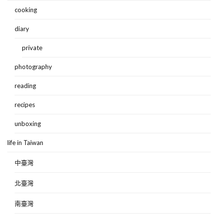
cooking
diary
private
photography
reading
recipes
unboxing
life in Taiwan
中臺灣
北臺灣
南臺灣