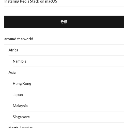
Installing Redis Stack on macOS
分類
around the world
Africa
Namibia
Asia
Hong Kong
Japan
Malaysia
Singapore
North America