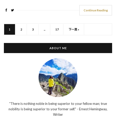
Continue Reading
1
2
3
...
17
下一頁 »
ABOUT ME
"There is nothing noble in being superior to your fellow man; true
nobility is being superior to your former self." - Ernest Hemingway,
Writer